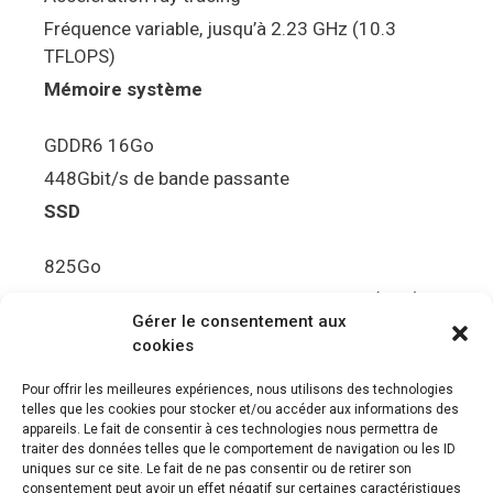
Fréquence variable, jusqu’à 2.23 GHz (10.3
TFLOPS)
Mémoire système
GDDR6 16Go
448Gbit/s de bande passante
SSD
825Go
5.5Gbit/s de bande passante en lecture (Brut)
Gérer le consentement aux
Disque de jeu PS5
cookies
Ultra HD Blu-ray™, jusqu’à 100Go/disque
Pour offrir les meilleures expériences, nous utilisons des technologies
telles que les cookies pour stocker et/ou accéder aux informations des
Sortie vidéo
appareils. Le fait de consentir à ces technologies nous permettra de
traiter des données telles que le comportement de navigation ou les ID
uniques sur ce site. Le fait de ne pas consentir ou de retirer son
Compatibilité avec les téléviseurs 4K 120Hz et
consentement peut avoir un effet négatif sur certaines caractéristiques