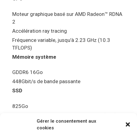
Moteur graphique basé sur AMD Radeon™ RDNA
2
Accélération ray tracing
Fréquence variable, jusqu’à 2.23 GHz (10.3
TFLOPS)
Mémoire système
GDDR6 16Go
448Gbit/s de bande passante
SSD
825Go
5.5Gbit/s de bande passante en lecture (Brut)
Gérer le consentement aux
Disque de jeu PS5
cookies