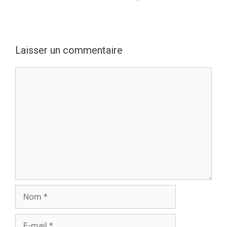
Laisser un commentaire
Commentaire
Nom
E-