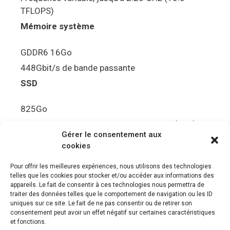
TFLOPS)
Mémoire système
GDDR6 16Go
448Gbit/s de bande passante
SSD
825Go
5.5Gbit/s de bande passante en lecture (Brut)
Gérer le consentement aux
Disque de jeu PS5
cookies
Ultra HD Blu-ray™, jusqu’à 100Go/disque
Pour offrir les meilleures expériences, nous utilisons des technologies
telles que les cookies pour stocker et/ou accéder aux informations des
Sortie vidéo
appareils. Le fait de consentir à ces technologies nous permettra de
traiter des données telles que le comportement de navigation ou les ID
uniques sur ce site. Le fait de ne pas consentir ou de retirer son
Compatibilité avec les téléviseurs 4K 120Hz et
consentement peut avoir un effet négatif sur certaines caractéristiques
8K, VRR (spécification HDMI v. 2.1)
et fonctions.