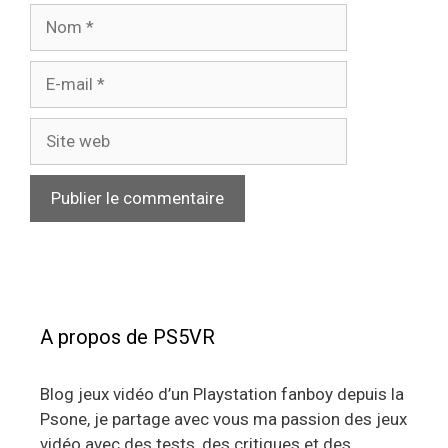
Nom
E-
mail
Site
web
A propos de PS5VR
Blog jeux vidéo d’un Playstation fanboy depuis la
Psone, je partage avec vous ma passion des jeux
vidéo avec des tests, des critiques et des