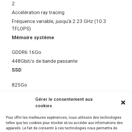
2
Accélération ray tracing
Fréquence variable, jusqu’à 2.23 GHz (10.3
TFLOPS)
Mémoire système
GDDR6 16Go
448Gbit/s de bande passante
SSD
825Go
5.5Gbit/s de bande passante en lecture (Brut)
Gérer le consentement aux
Disque de jeu PS5
cookies
Ultra HD Blu-ray™, jusqu’à 100Go/disque
Pour offrir les meilleures expériences, nous utilisons des technologies
telles que les cookies pour stocker et/ou accéder aux informations des
Sortie vidéo
appareils. Le fait de consentir à ces technologies nous permettra de