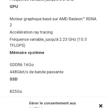
GPU
Moteur graphique basé sur AMD Radeon™ RDNA
2
Accélération ray tracing
Fréquence variable, jusqu’à 2.23 GHz (10.3
TFLOPS)
Mémoire système
GDDR6 16Go
448Gbit/s de bande passante
SSD
825Go
5.5Gbit/s de bande passante en lecture (Brut)
Gérer le consentement aux
Disque de jeu PS5