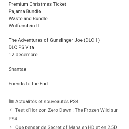
Premium Christmas Ticket
Pajama Bundle
Wasteland Bundle
Wolfenstein II
The Adventures of Gunslinger Joe (DLC 1)
DLC PS Vita
12 décembre
Shantae
Friends to the End
Catégories
Actualités et nouveautés PS4
Test d’Horizon Zero Dawn : The Frozen Wild sur
PS4
Que penser de Secret of Mana en HD et en 2,5D