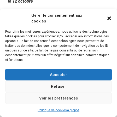
le 12 octobre
Overwatch
Gérer le consentement aux
cookies
Halloween Loot Box x2
Pour offrir les meilleures expériences, nous utilisons des technologies
Halloween Loot Box x5
telles que les cookies pour stocker et/ou accéder aux informations des
Halloween Loot Box x11
appareils. Le fait de consentir à ces technologies nous permettra de
traiter des données telles que le comportement de navigation ou les ID
Halloween Loot Box x24
uniques sur ce site. Le fait de ne pas consentir ou de retirer son
consentement peut avoir un effet négatif sur certaines caractéristiques
et fonctions.
Catégories
Actualités et nouveautés PS4
Accepter
Test du bracelet connecté Mi Band 2 de Xiaomi
Rise of the Tomb Raider fête le 20ème
Refuser
Anniversaire de la saga
Voir les préférences
Politique de cookies
A propos