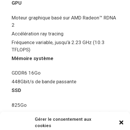
GPU
Moteur graphique basé sur AMD Radeon™ RDNA
2
Accélération ray tracing
Fréquence variable, jusqu’à 2.23 GHz (10.3
TFLOPS)
Mémoire système
GDDR6 16Go
448Gbit/s de bande passante
SSD
825Go
5.5Gbit/s de bande passante en lecture (Brut)
Gérer le consentement aux
Disque de jeu PS5
cookies