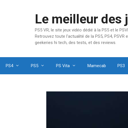
Aller
au
Le meilleur des 
contenu
PS5 VR, le site jeux vidéo dédié à la PS5 et le P
Retrouvez toute l'actualité de la PS5, PS4, PSVR e
geekeries hi tech, des tests, et des reviews.
PS4
PS5
PS Vita
Mamecab
PS3