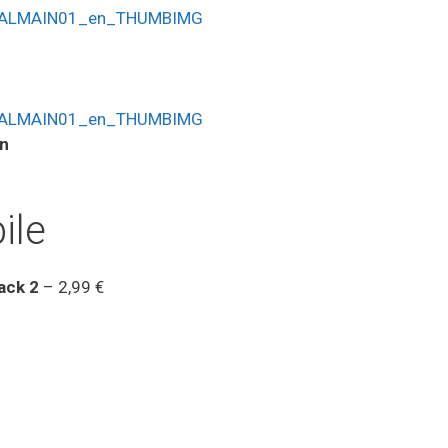
on
ile
ack 2
– 2,99 €