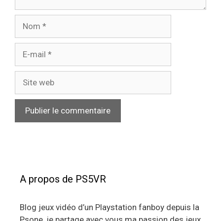
Nom
E-
mail
Site
web
A propos de PS5VR
Blog jeux vidéo d’un Playstation fanboy depuis la
Psone, je partage avec vous ma passion des jeux