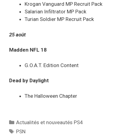
Krogan Vanguard MP Recruit Pack
Salarian Infiltrator MP Pack
Turian Soldier MP Recruit Pack
25 août
Madden NFL 18
G.O.A.T. Edition Content
Dead by Daylight
The Halloween Chapter
Catégories
Actualités et nouveautés PS4
Étiquettes
PSN