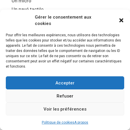
Un micro
Un pavé tactile
Gérer le consentement aux
Un chargement rapide via USB C
cookies
Un retour haptique
Retour de force des gâchettes
Pour offrir les meilleures expériences, nous utilisons des technologies
telles que les cookies pour stocker et/ou accéder aux informations des
appareils. Le fait de consentir à ces technologies nous permettra de
Quels sont les meilleurs jeux PS5 ?
traiter des données telles que le comportement de navigation ou les ID
uniques sur ce site. Le fait de ne pas consentir ou de retirer son
consentement peut avoir un effet négatif sur certaines caractéristiques
Baldur’s Gate 3
et fonctions.
Alan Wake 2
Clair Obscur Expedition 33
Accepter
Final Fantasy VII: Rebirth
Refuser
Balatro
Elden Ring
Voir les préférences
God of War Ragnarock
Spider Man 2
Politique de cookies
A propos
Demon Souls