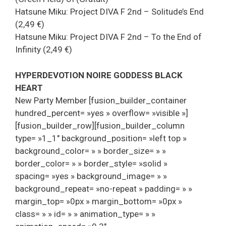
Hatsune Miku: Project DIVA F 2nd – Solitude’s End
(2,49 €)
Hatsune Miku: Project DIVA F 2nd – To the End of
Infinity (2,49 €)
HYPERDEVOTION NOIRE GODDESS BLACK
HEART
New Party Member [fusion_builder_container
hundred_percent= »yes » overflow= »visible »]
[fusion_builder_row][fusion_builder_column
type= »1_1″ background_position= »left top »
background_color= » » border_size= » »
border_color= » » border_style= »solid »
spacing= »yes » background_image= » »
background_repeat= »no-repeat » padding= » »
margin_top= »0px » margin_bottom= »0px »
class= » » id= » » animation_type= » »