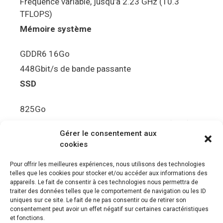
Fréquence variable, jusqu’à 2.23 GHz (10.3
TFLOPS)
Mémoire système
GDDR6 16Go
448Gbit/s de bande passante
SSD
825Go
5.5Gbit/s de bande passante en lecture (Brut)
Gérer le consentement aux
Disque de jeu PS5
cookies
Ultra HD Blu-ray™, jusqu’à 100Go/disque
Pour offrir les meilleures expériences, nous utilisons des technologies
telles que les cookies pour stocker et/ou accéder aux informations des
Sortie vidéo
appareils. Le fait de consentir à ces technologies nous permettra de
traiter des données telles que le comportement de navigation ou les ID
uniques sur ce site. Le fait de ne pas consentir ou de retirer son
Compatibilité avec les téléviseurs 4K 120Hz et
consentement peut avoir un effet négatif sur certaines caractéristiques
8K, VRR (spécification HDMI v. 2.1)
et fonctions.