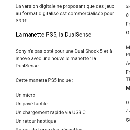
La version digitale ne proposant que des jeux
x
au format digitalisé est commercialisée pour
8
399€
F
G
La manette PS5, la DualSense
M
Sony n’a pas opté pour une Dual Shock 5 et à
R
innové avec une nouvelle manette : la
A
DualSense.
F
T
Cette manette PS5 inclue :
M
Un micro
G
Un pavé tactile
4
Un chargement rapide via USB C
S
Un retour haptique
Retour de force des gâchettes