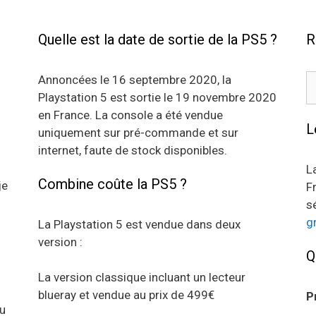
Quelle est la date de sortie de la PS5 ?
R
R
Annoncées le 16 septembre 2020, la
Playstation 5 est sortie le 19 novembre 2020
en France. La console a été vendue
L
uniquement sur pré-commande et sur
internet, faute de stock disponibles.
L
Combine coûte la PS5 ?
je
F
s
g
La Playstation 5 est vendue dans deux
version :
Q
La version classique incluant un lecteur
blueray et vendue au prix de 499€
P
au