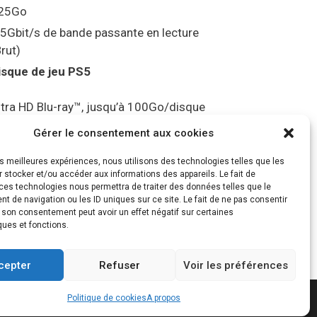
25Go
.5Gbit/s de bande passante en lecture
Brut)
isque de jeu PS5
ltra HD Blu-ray™, jusqu’à 100Go/disque
ortie vidéo
Gérer le consentement aux cookies
les meilleures expériences, nous utilisons des technologies telles que les
ompatibilité avec les téléviseurs 4K 120Hz
 stocker et/ou accéder aux informations des appareils. Le fait de
t 8K, VRR (spécification HDMI v. 2.1)
ces technologies nous permettra de traiter des données telles que le
 de navigation ou les ID uniques sur ce site. Le fait de ne pas consentir
udio
r son consentement peut avoir un effet négatif sur certaines
ques et fonctions.
Tempest” 3D AudioTec
cepter
Refuser
Voir les préférences
Politique de cookies
A propos
ratePress