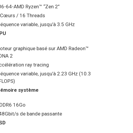
86-64-AMD Ryzen™ “Zen 2”
 Cœurs / 16 Threads
réquence variable, jusqu’à 3.5 GHz
PU
oteur graphique basé sur AMD Radeon™
DNA 2
ccélération ray tracing
réquence variable, jusqu’à 2.23 GHz (10.3
FLOPS)
émoire système
DDR6 16Go
48Gbit/s de bande passante
SD