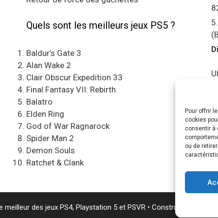
8
5
Quels sont les meilleurs jeux PS5 ?
(
D
Baldur’s Gate 3
Alan Wake 2
U
Clair Obscur Expedition 33
S
Final Fantasy VII: Rebirth
Balatro
Pour offrir 
C
Elden Ring
cookies pour
e
God of War Ragnarock
consentir à 
Spider Man 2
comportement
A
ou de retire
Demon Souls
caractéristi
Ratchet & Clank
“
Ac
 meilleur des jeux PS4, Playstation 5 et PSVR
• Construit avec
Gene