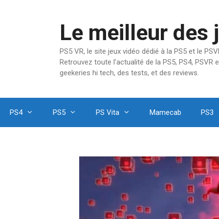
Aller
au
Le meilleur des 
contenu
PS5 VR, le site jeux vidéo dédié à la PS5 et le P
Retrouvez toute l'actualité de la PS5, PS4, PSVR e
geekeries hi tech, des tests, et des reviews.
PS4
PS5
PS Vita
Mamecab
PS3