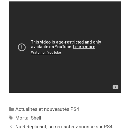
Catégories
Actualités et nouveautés PS4
Étiquettes
Mortal Shell
NieR Replicant, un remaster annoncé sur PS4