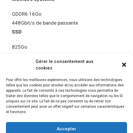
GDDR6 16Go
448Gbit/s de bande passante
SSD
825Go
5.5Gbit/s de bande passante en lecture (Brut)
Gérer le consentement aux
Disque de jeu PS5
cookies
Ultra HD Blu-ray™, jusqu’à 100Go/disque
Pour offrir les meilleures expériences, nous utilisons des technologies
telles que les cookies pour stocker et/ou accéder aux informations des
Sortie vidéo
appareils. Le fait de consentir à ces technologies nous permettra de
traiter des données telles que le comportement de navigation ou les ID
uniques sur ce site. Le fait de ne pas consentir ou de retirer son
Compatibilité avec les téléviseurs 4K 120Hz et
consentement peut avoir un effet négatif sur certaines caractéristiques
8K, VRR (spécification HDMI v. 2.1)
et fonctions.
Audio
Accepter