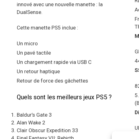
R
innové avec une nouvelle manette : la
A
DualSense.
F
T
Cette manette PS5 inclue :
M
Un micro
G
Un pavé tactile
4
Un chargement rapide via USB C
S
Un retour haptique
Retour de force des gâchettes
8
5
Quels sont les meilleurs jeux PS5 ?
(
D
Baldur’s Gate 3
Alan Wake 2
U
Clair Obscur Expedition 33
S
Final Fantasy VII: Rebirth