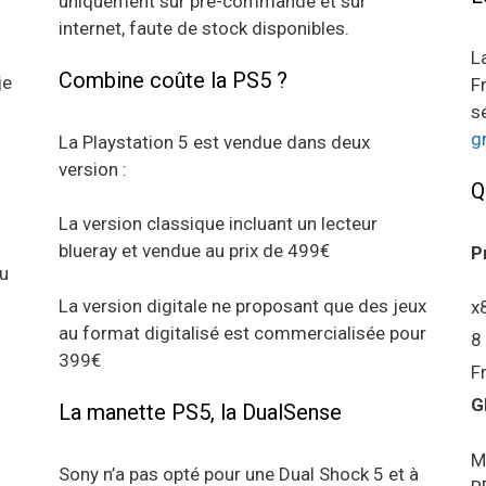
uniquement sur pré-commande et sur
internet, faute de stock disponibles.
L
Combine coûte la PS5 ?
je
F
s
g
La Playstation 5 est vendue dans deux
version :
Q
La version classique incluant un lecteur
blueray et vendue au prix de 499€
P
au
La version digitale ne proposant que des jeux
x
au format digitalisé est commercialisée pour
8
399€
F
G
La manette PS5, la DualSense
M
Sony n’a pas opté pour une Dual Shock 5 et à