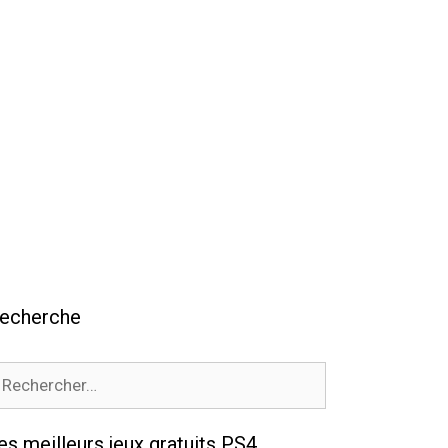
echerche
echercher :
es meilleurs jeux gratuits PS4