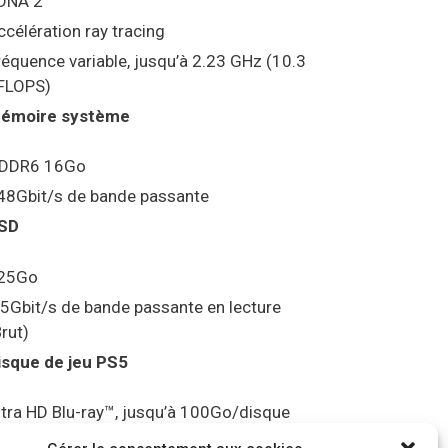
DNA 2
ccélération ray tracing
réquence variable, jusqu’à 2.23 GHz (10.3
FLOPS)
émoire système
DDR6 16Go
48Gbit/s de bande passante
SD
25Go
.5Gbit/s de bande passante en lecture
Brut)
isque de jeu PS5
ltra HD Blu-ray™, jusqu’à 100Go/disque
ortie vidéo