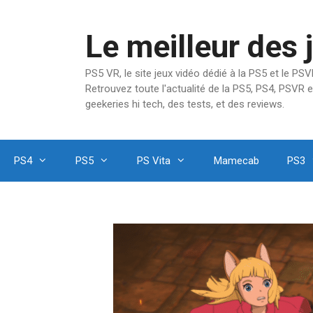
Aller
au
Le meilleur des 
contenu
PS5 VR, le site jeux vidéo dédié à la PS5 et le P
Retrouvez toute l'actualité de la PS5, PS4, PSVR e
geekeries hi tech, des tests, et des reviews.
PS4
PS5
PS Vita
Mamecab
PS3