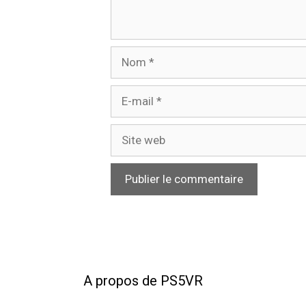
Nom
E-
mail
Site
web
A propos de PS5VR