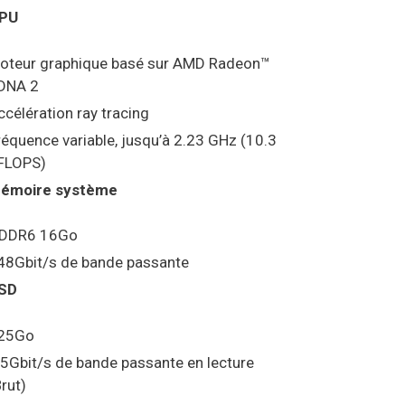
PU
oteur graphique basé sur AMD Radeon™
DNA 2
ccélération ray tracing
réquence variable, jusqu’à 2.23 GHz (10.3
FLOPS)
émoire système
DDR6 16Go
48Gbit/s de bande passante
SD
25Go
.5Gbit/s de bande passante en lecture
Brut)