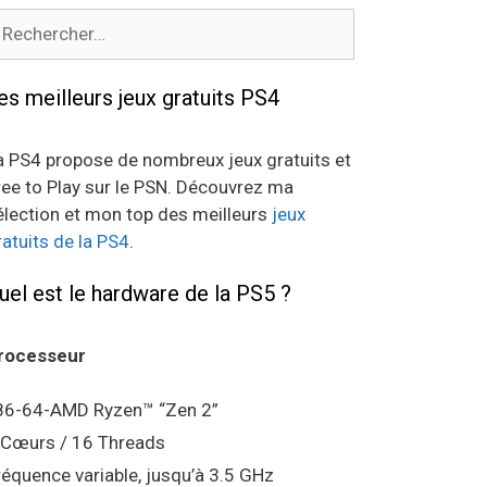
echercher :
es meilleurs jeux gratuits PS4
a PS4 propose de nombreux jeux gratuits et
ree to Play sur le PSN. Découvrez ma
élection et mon top des meilleurs
jeux
ratuits de la PS4
.
uel est le hardware de la PS5 ?
rocesseur
86-64-AMD Ryzen™ “Zen 2”
 Cœurs / 16 Threads
réquence variable, jusqu’à 3.5 GHz