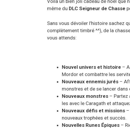
Voila un bien joli cadeau de noël que 
même du
DLC Seigneur de Chasse
po
Sans vous dévoiler l’histoire sachez 
complètement timbré ^^), de la chasse
vous attends:
Nouvel univers et histoire
– A
Mordor et combattre les servit
Nouveaux ennemis jurés
– Af
monstres et de se lancer dan
Nouveaux monstres
– Partez 
les avec le Caragath et attaqu
Nouveaux défis et missions
–
nouveaux trophées et succès.
Nouvelles Runes
Épiq
ues
– Ri