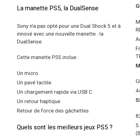
G
La manette PS5, la DualSense
M
Sony n’a pas opté pour une Dual Shock 5 et à
R
innové avec une nouvelle manette : la
A
DualSense.
F
T
Cette manette PS5 inclue :
M
Un micro
G
Un pavé tactile
4
Un chargement rapide via USB C
S
Un retour haptique
Retour de force des gâchettes
8
5
Quels sont les meilleurs jeux PS5 ?
(