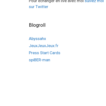
Pour échanger en live avec moi
suivez moi
sur Twitter
Blogroll
Abyssahx
JeuxJeuxJeux.fr
Press Start Cards
spiBER-man