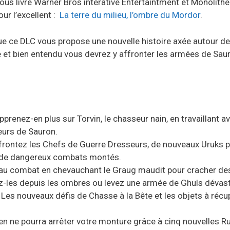
nous livre Warner Bros interative Entertaintment et Monolithe
ur l’excellent :
La terre du milieu, l’ombre du Mordor
.
que ce DLC vous propose une nouvelle histoire axée autour de
 et bien entendu vous devrez y affronter les armées de Sauro
pprenez-en plus sur Torvin, le chasseur nain, en travaillant a
eurs de Sauron.
frontez les Chefs de Guerre Dresseurs, de nouveaux Uruks 
s de dangereux combats montés.
au combat en chevauchant le Graug maudit pour cracher des
ez-les depuis les ombres ou levez une armée de Ghuls dévast
 Les nouveaux défis de Chasse à la Bête et les objets à récu
en ne pourra arrêter votre monture grâce à cinq nouvelles R