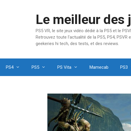
Aller
au
Le meilleur des 
contenu
PS5 VR, le site jeux vidéo dédié à la PS5 et le P
Retrouvez toute l'actualité de la PS5, PS4, PSVR e
geekeries hi tech, des tests, et des reviews.
PS4
PS5
PS Vita
Mamecab
PS3