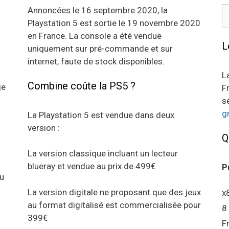
R
Annoncées le 16 septembre 2020, la
Playstation 5 est sortie le 19 novembre 2020
en France. La console a été vendue
L
uniquement sur pré-commande et sur
internet, faute de stock disponibles.
L
Combine coûte la PS5 ?
je
F
s
g
La Playstation 5 est vendue dans deux
version :
Q
La version classique incluant un lecteur
blueray et vendue au prix de 499€
P
au
La version digitale ne proposant que des jeux
x
au format digitalisé est commercialisée pour
8
399€
F