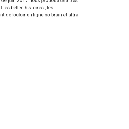
s de juin 2017 nous propose une très
 les belles histoires , les
t défouloir en ligne no brain et ultra