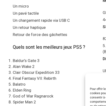
M
Un micro
G
Un pavé tactile
4
Un chargement rapide via USB C
S
Un retour haptique
Retour de force des gâchettes
8
5
Quels sont les meilleurs jeux PS5 ?
(
D
Baldur’s Gate 3
Alan Wake 2
U
Clair Obscur Expedition 33
S
Final Fantasy VII: Rebirth
Balatro
Pour offrir 
C
Elden Ring
cookies pour
e
God of War Ragnarock
consentir à 
Spider Man 2
comportement
A