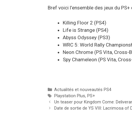
Bref voici l’ensemble des jeux du PS+ 
Killing Floor 2 (PS4)
Life is Strange (PS4)
Abyss Odyssey (PS3)
WRC 5: World Rally Championsh
Neon Chrome (PS Vita, Cross-
Spy Chameleon (PS Vita, Cross
Catégories
Actualités et nouveautés PS4
Étiquettes
Playstation Plus
,
PS+
Un teaser pour Kingdom Come: Delivera
Date de sortie de YS VIII: Lacrimosa of 