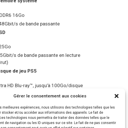
émoire système
DDR6 16Go
48Gbit/s de bande passante
SD
25Go
.5Gbit/s de bande passante en lecture
Brut)
isque de jeu PS5
ltra HD Blu-ray™, jusqu’à 100Go/disque
ortie vidéo
Gérer le consentement aux cookies
les meilleures expériences, nous utilisons des technologies telles que les
ompatibilité avec les téléviseurs 4K 120Hz
 stocker et/ou accéder aux informations des appareils. Le fait de
t 8K, VRR (spécification HDMI v. 2.1)
ces technologies nous permettra de traiter des données telles que le
 de navigation ou les ID uniques sur ce site. Le fait de ne pas consentir
udio