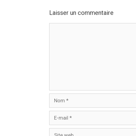
Laisser un commentaire
Commentaire
Nom
E-
mail
Site