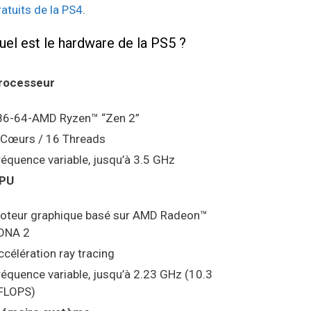
ratuits de la PS4
.
uel est le hardware de la PS5 ?
rocesseur
86-64-AMD Ryzen™ “Zen 2”
 Cœurs / 16 Threads
réquence variable, jusqu’à 3.5 GHz
PU
oteur graphique basé sur AMD Radeon™
DNA 2
ccélération ray tracing
réquence variable, jusqu’à 2.23 GHz (10.3
FLOPS)