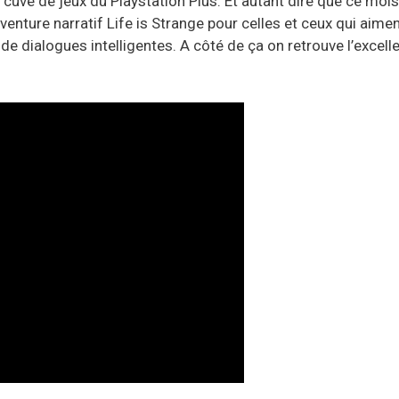
cuvé de jeux du Playstation Plus. Et autant dire que ce moi
aventure narratif Life is Strange pour celles et ceux qui aiment
e dialogues intelligentes. A côté de ça on retrouve l’excellen