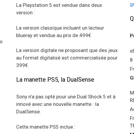
g
La Playstation 5 est vendue dans deux
version :
Q
La version classique incluant un lecteur
blueray et vendue au prix de 499€
P
au
La version digitale ne proposant que des jeux
x
au format digitalisé est commercialisée pour
8
399€
F
G
La manette PS5, la DualSense
M
Sony n’a pas opté pour une Dual Shock 5 et à
R
innové avec une nouvelle manette : la
A
DualSense.
F
T
Cette manette PS5 inclue :