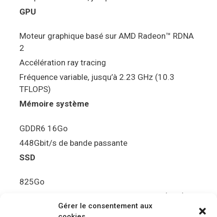
GPU
Moteur graphique basé sur AMD Radeon™ RDNA
2
Accélération ray tracing
Fréquence variable, jusqu’à 2.23 GHz (10.3
TFLOPS)
Mémoire système
GDDR6 16Go
448Gbit/s de bande passante
SSD
825Go
5.5Gbit/s de bande passante en lecture (Brut)
Gérer le consentement aux
Disque de jeu PS5
cookies