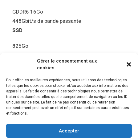
GDDR6 16Go
448Gbit/s de bande passante
SSD
825Go
5.5Gbit/s de bande passante en lecture (Brut)
Gérer le consentement aux
Disque de jeu PS5
cookies
Ultra HD Blu-ray™, jusqu’à 100Go/disque
Pour offrir les meilleures expériences, nous utilisons des technologies
telles que les cookies pour stocker et/ou accéder aux informations des
Sortie vidéo
appareils. Le fait de consentir à ces technologies nous permettra de
traiter des données telles que le comportement de navigation ou les ID
uniques sur ce site. Le fait de ne pas consentir ou de retirer son
Compatibilité avec les téléviseurs 4K 120Hz et
consentement peut avoir un effet négatif sur certaines caractéristiques
8K, VRR (spécification HDMI v. 2.1)
et fonctions.
Audio
Accepter
“Tempest” 3D AudioTec