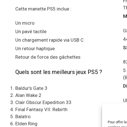
F
T
Cette manette PS5 inclue :
M
Un micro
G
Un pavé tactile
4
Un chargement rapide via USB C
S
Un retour haptique
Retour de force des gâchettes
8
5
Quels sont les meilleurs jeux PS5 ?
(
D
Baldur’s Gate 3
Alan Wake 2
U
Clair Obscur Expedition 33
S
Final Fantasy VII: Rebirth
Balatro
Pour offrir 
C
Elden Ring