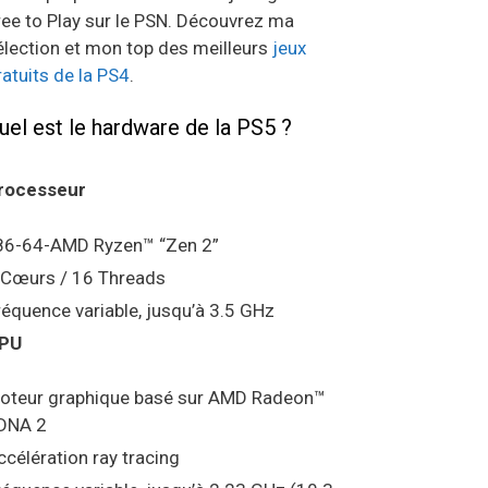
ree to Play sur le PSN. Découvrez ma
élection et mon top des meilleurs
jeux
ratuits de la PS4
.
uel est le hardware de la PS5 ?
rocesseur
86-64-AMD Ryzen™ “Zen 2”
 Cœurs / 16 Threads
réquence variable, jusqu’à 3.5 GHz
PU
oteur graphique basé sur AMD Radeon™
DNA 2
ccélération ray tracing