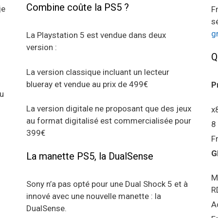
Combine coûte la PS5 ?
je
F
s
g
La Playstation 5 est vendue dans deux
version :
Q
La version classique incluant un lecteur
blueray et vendue au prix de 499€
P
au
La version digitale ne proposant que des jeux
x
au format digitalisé est commercialisée pour
8
399€
F
G
La manette PS5, la DualSense
M
Sony n’a pas opté pour une Dual Shock 5 et à
R
innové avec une nouvelle manette : la
A
DualSense.