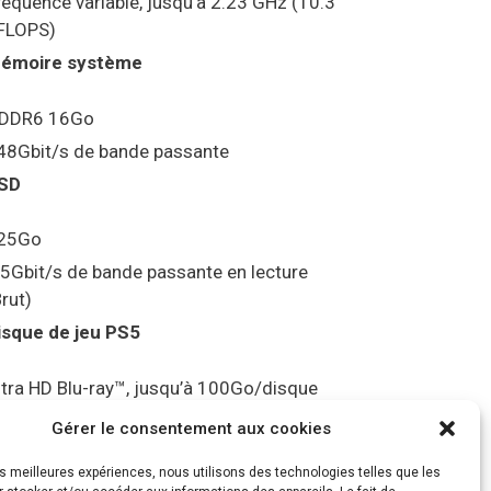
réquence variable, jusqu’à 2.23 GHz (10.3
FLOPS)
émoire système
DDR6 16Go
48Gbit/s de bande passante
SD
25Go
.5Gbit/s de bande passante en lecture
Brut)
isque de jeu PS5
ltra HD Blu-ray™, jusqu’à 100Go/disque
ortie vidéo
Gérer le consentement aux cookies
les meilleures expériences, nous utilisons des technologies telles que les
ompatibilité avec les téléviseurs 4K 120Hz