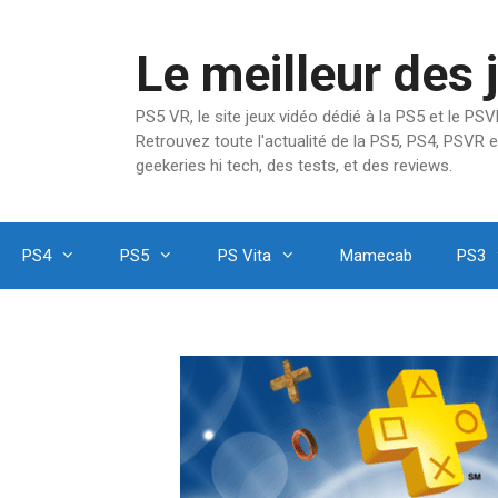
Aller
au
Le meilleur des 
contenu
PS5 VR, le site jeux vidéo dédié à la PS5 et le P
Retrouvez toute l'actualité de la PS5, PS4, PSVR e
geekeries hi tech, des tests, et des reviews.
PS4
PS5
PS Vita
Mamecab
PS3