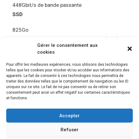
448Gbit/s de bande passante
SSD
825Go
5.5Gbit/s de bande passante en lecture (Brut)
Gérer le consentement aux
Disque de jeu PS5
cookies
Ultra HD Blu-ray™, jusqu’à 100Go/disque
Pour offrir les meilleures expériences, nous utilisons des technologies
telles que les cookies pour stocker et/ou accéder aux informations des
Sortie vidéo
appareils. Le fait de consentir à ces technologies nous permettra de
traiter des données telles que le comportement de navigation ou les ID
uniques sur ce site. Le fait de ne pas consentir ou de retirer son
Compatibilité avec les téléviseurs 4K 120Hz et
consentement peut avoir un effet négatif sur certaines caractéristiques
8K, VRR (spécification HDMI v. 2.1)
et fonctions.
Audio
Accepter
“Tempest” 3D AudioTec
Refuser