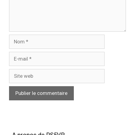
Nom
E-
mail
Site
web
A propos de PS5VR