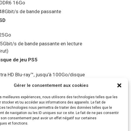
DDR6 16Go
48Gbit/s de bande passante
SD
25Go
.5Gbit/s de bande passante en lecture
Brut)
isque de jeu PS5
ltra HD Blu-ray™, jusqu’à 100Go/disque
ortie vidéo
Gérer le consentement aux cookies
les meilleures expériences, nous utilisons des technologies telles que les
ompatibilité avec les téléviseurs 4K 120Hz
 stocker et/ou accéder aux informations des appareils. Le fait de
t 8K, VRR (spécification HDMI v. 2.1)
ces technologies nous permettra de traiter des données telles que le
 de navigation ou les ID uniques sur ce site. Le fait de ne pas consentir
udio
r son consentement peut avoir un effet négatif sur certaines
ques et fonctions.
Tempest” 3D AudioTec