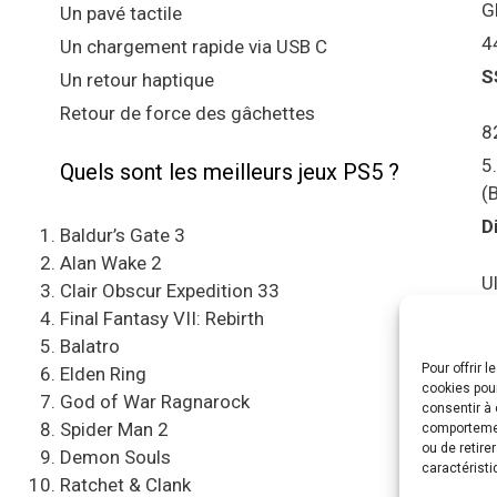
G
Un pavé tactile
4
Un chargement rapide via USB C
S
Un retour haptique
Retour de force des gâchettes
8
5
Quels sont les meilleurs jeux PS5 ?
(
D
Baldur’s Gate 3
Alan Wake 2
U
Clair Obscur Expedition 33
S
Final Fantasy VII: Rebirth
Balatro
Pour offrir 
C
Elden Ring
cookies pour
e
God of War Ragnarock
consentir à 
Spider Man 2
comportement
A
ou de retire
Demon Souls
caractéristi
Ratchet & Clank
“