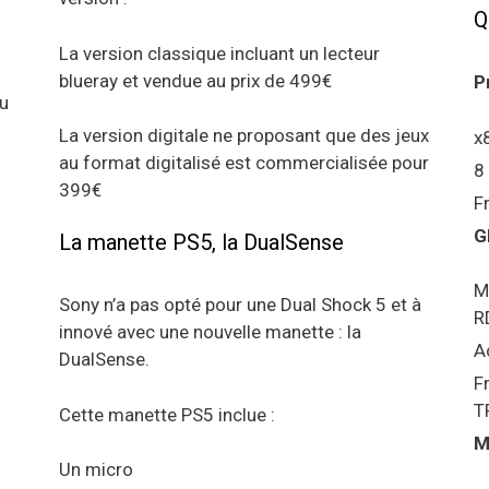
Q
La version classique incluant un lecteur
blueray et vendue au prix de 499€
P
au
La version digitale ne proposant que des jeux
x
au format digitalisé est commercialisée pour
8
399€
F
G
La manette PS5, la DualSense
M
Sony n’a pas opté pour une Dual Shock 5 et à
R
innové avec une nouvelle manette : la
A
DualSense.
F
T
Cette manette PS5 inclue :
M
Un micro