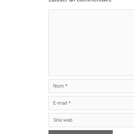
Commentaire
Nom
E-
mail
Site
web