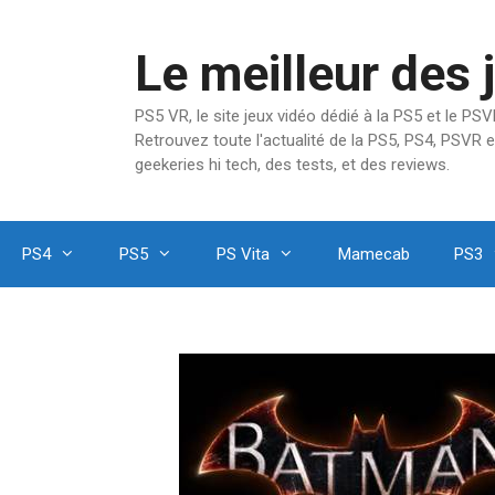
Aller
au
Le meilleur des 
contenu
PS5 VR, le site jeux vidéo dédié à la PS5 et le P
Retrouvez toute l'actualité de la PS5, PS4, PSVR e
geekeries hi tech, des tests, et des reviews.
PS4
PS5
PS Vita
Mamecab
PS3