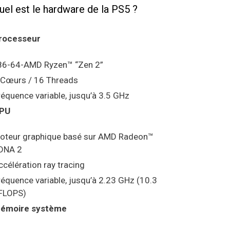
uel est le hardware de la PS5 ?
rocesseur
86-64-AMD Ryzen™ “Zen 2”
 Cœurs / 16 Threads
réquence variable, jusqu’à 3.5 GHz
PU
oteur graphique basé sur AMD Radeon™
DNA 2
ccélération ray tracing
réquence variable, jusqu’à 2.23 GHz (10.3
FLOPS)
émoire système