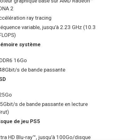
oteur graphique basé sur AMD Radeon™
DNA 2
ccélération ray tracing
réquence variable, jusqu’à 2.23 GHz (10.3
FLOPS)
émoire système
DDR6 16Go
48Gbit/s de bande passante
SD
25Go
.5Gbit/s de bande passante en lecture
Brut)
isque de jeu PS5
ltra HD Blu-ray™, jusqu’à 100Go/disque