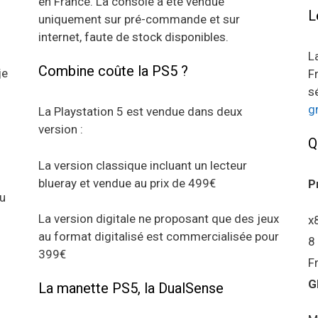
en France. La console a été vendue
L
uniquement sur pré-commande et sur
internet, faute de stock disponibles.
L
Combine coûte la PS5 ?
je
F
s
g
La Playstation 5 est vendue dans deux
version :
Q
La version classique incluant un lecteur
blueray et vendue au prix de 499€
P
au
La version digitale ne proposant que des jeux
x
au format digitalisé est commercialisée pour
8
399€
F
G
La manette PS5, la DualSense