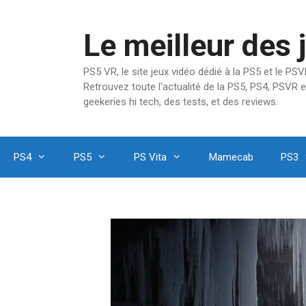
Aller
au
Le meilleur des 
contenu
PS5 VR, le site jeux vidéo dédié à la PS5 et le P
Retrouvez toute l'actualité de la PS5, PS4, PSVR e
geekeries hi tech, des tests, et des reviews.
PS4
PS5
PS Vita
Mamecab
PS3