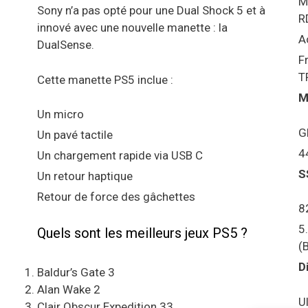
M
Sony n’a pas opté pour une Dual Shock 5 et à
R
innové avec une nouvelle manette : la
A
DualSense.
F
T
Cette manette PS5 inclue :
M
Un micro
G
Un pavé tactile
4
Un chargement rapide via USB C
S
Un retour haptique
Retour de force des gâchettes
8
5
Quels sont les meilleurs jeux PS5 ?
(
D
Baldur’s Gate 3
Alan Wake 2
U
Clair Obscur Expedition 33