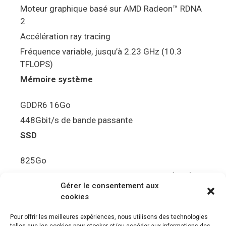
Moteur graphique basé sur AMD Radeon™ RDNA
2
Accélération ray tracing
Fréquence variable, jusqu’à 2.23 GHz (10.3
TFLOPS)
Mémoire système
GDDR6 16Go
448Gbit/s de bande passante
SSD
825Go
5.5Gbit/s de bande passante en lecture (Brut)
Gérer le consentement aux
Disque de jeu PS5
cookies
Ultra HD Blu-ray™, jusqu’à 100Go/disque
Pour offrir les meilleures expériences, nous utilisons des technologies