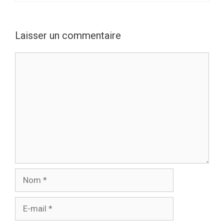
Laisser un commentaire
Commentaire
Nom
E-
mail