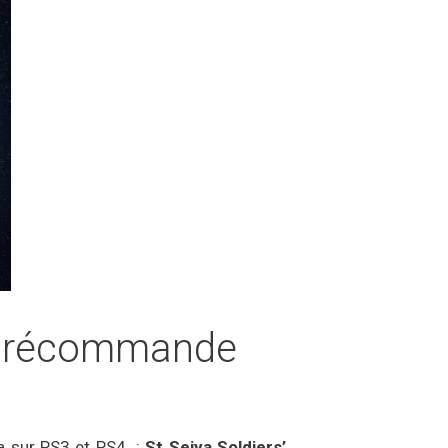
n précommande
ra sur PS3 et PS4 :
St Seiya Soldiers’