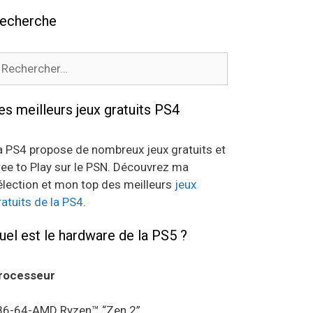
echerche
echercher :
es meilleurs jeux gratuits PS4
a PS4 propose de nombreux jeux gratuits et
ree to Play sur le PSN. Découvrez ma
élection et mon top des meilleurs
jeux
ratuits de la PS4
.
uel est le hardware de la PS5 ?
rocesseur
86-64-AMD Ryzen™ “Zen 2”