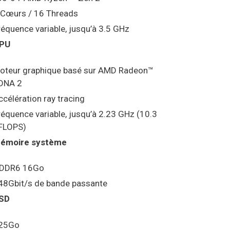
 Cœurs / 16 Threads
réquence variable, jusqu’à 3.5 GHz
PU
oteur graphique basé sur AMD Radeon™
DNA 2
ccélération ray tracing
réquence variable, jusqu’à 2.23 GHz (10.3
FLOPS)
émoire système
DDR6 16Go
48Gbit/s de bande passante
SD
25Go