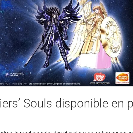
diers’ Souls disponible e
dres, le prochain volet des chevaliers du zodiac qui sorti