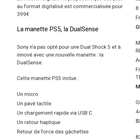
au format digitalisé est commercialisée pour
8
399€
F
G
La manette PS5, la DualSense
M
Sony n’a pas opté pour une Dual Shock 5 et à
R
innové avec une nouvelle manette : la
A
DualSense.
F
T
Cette manette PS5 inclue :
M
Un micro
G
Un pavé tactile
4
Un chargement rapide via USB C
S
Un retour haptique
Retour de force des gâchettes
8