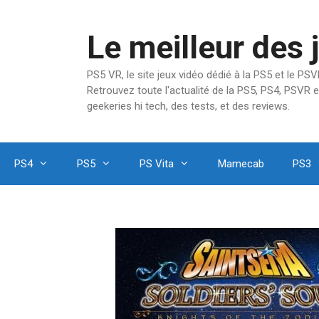
Aller
au
Le meilleur des 
contenu
PS5 VR, le site jeux vidéo dédié à la PS5 et le P
Retrouvez toute l'actualité de la PS5, PS4, PSVR e
geekeries hi tech, des tests, et des reviews.
PS4
PS5
PS Vita
Mamecab
PS3