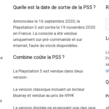
Quelle est la date de sortie de la PS5 ?
R
R
Annoncées le 16 septembre 2020, la
Playstation 5 est sortie le 19 novembre 2020
en France. La console a été vendue
L
uniquement sur pré-commande et sur
internet, faute de stock disponibles.
L
Combine coûte la PS5 ?
je
F
s
g
La Playstation 5 est vendue dans deux
version :
Q
La version classique incluant un lecteur
blueray et vendue au prix de 499€
P
au
La version digitale ne proposant que des jeux
x