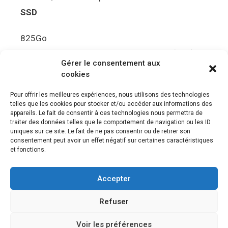
SSD
825Go
5.5Gbit/s de bande passante en lecture (Brut)
Gérer le consentement aux
Disque de jeu PS5
cookies
Ultra HD Blu-ray™, jusqu’à 100Go/disque
Pour offrir les meilleures expériences, nous utilisons des technologies
telles que les cookies pour stocker et/ou accéder aux informations des
Sortie vidéo
appareils. Le fait de consentir à ces technologies nous permettra de
traiter des données telles que le comportement de navigation ou les ID
uniques sur ce site. Le fait de ne pas consentir ou de retirer son
Compatibilité avec les téléviseurs 4K 120Hz et
consentement peut avoir un effet négatif sur certaines caractéristiques
8K, VRR (spécification HDMI v. 2.1)
et fonctions.
Audio
Accepter
“Tempest” 3D AudioTec
Refuser
Voir les préférences