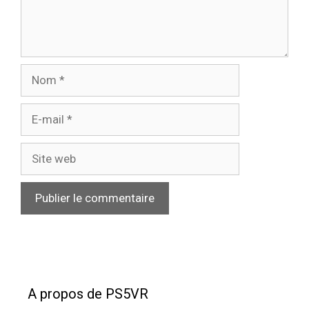
Nom
E-
mail
Site
web
A propos de PS5VR