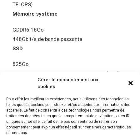
TFLOPS)
Mémoire système
GDDR6 16Go
448Gbit/s de bande passante
SSD
825Go
5.5Gbit/s de bande passante en lecture (Brut)
Gérer le consentement aux
Disque de jeu PS5
cookies
Ultra HD Blu-ray™, jusqu’à 100Go/disque
Pour offrir les meilleures expériences, nous utilisons des technologies
telles que les cookies pour stocker et/ou accéder aux informations des
Sortie vidéo
appareils. Le fait de consentir à ces technologies nous permettra de
traiter des données telles que le comportement de navigation ou les ID
uniques sur ce site. Le fait de ne pas consentir ou de retirer son
Compatibilité avec les téléviseurs 4K 120Hz et
consentement peut avoir un effet négatif sur certaines caractéristiques
8K, VRR (spécification HDMI v. 2.1)
et fonctions.