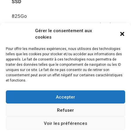
SSD
825Go
5.5Gbit/s de bande passante en lecture (Brut)
Gérer le consentement aux
Disque de jeu PS5
cookies
Ultra HD Blu-ray™, jusqu’à 100Go/disque
Pour offrir les meilleures expériences, nous utilisons des technologies
telles que les cookies pour stocker et/ou accéder aux informations des
Sortie vidéo
appareils. Le fait de consentir à ces technologies nous permettra de
traiter des données telles que le comportement de navigation ou les ID
uniques sur ce site. Le fait de ne pas consentir ou de retirer son
Compatibilité avec les téléviseurs 4K 120Hz et
consentement peut avoir un effet négatif sur certaines caractéristiques
8K, VRR (spécification HDMI v. 2.1)
et fonctions.
Audio
Accepter
“Tempest” 3D AudioTec
Refuser
Voir les préférences
© 2026 Le meilleur des jeux PS4, Playstation 5 et PSVR
•