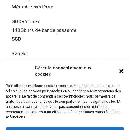
Mémoire système
GDDR6 16Go
448Gbit/s de bande passante
SSD
825Go
5.5Gbit/s de bande passante en lecture (Brut)
Gérer le consentement aux
Disque de jeu PS5
cookies
Ultra HD Blu-ray™, jusqu’à 100Go/disque
Pour offrir les meilleures expériences, nous utilisons des technologies
telles que les cookies pour stocker et/ou accéder aux informations des
Sortie vidéo
appareils. Le fait de consentir à ces technologies nous permettra de
traiter des données telles que le comportement de navigation ou les ID
uniques sur ce site. Le fait de ne pas consentir ou de retirer son
Compatibilité avec les téléviseurs 4K 120Hz et
consentement peut avoir un effet négatif sur certaines caractéristiques
8K, VRR (spécification HDMI v. 2.1)
et fonctions.
Audio