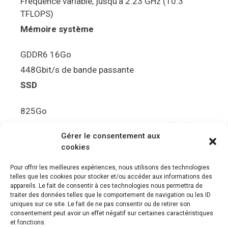
Fréquence variable, jusqu’à 2.23 GHz (10.3
TFLOPS)
Mémoire système
GDDR6 16Go
448Gbit/s de bande passante
SSD
825Go
5.5Gbit/s de bande passante en lecture (Brut)
Gérer le consentement aux
Disque de jeu PS5
cookies
Ultra HD Blu-ray™, jusqu’à 100Go/disque
Pour offrir les meilleures expériences, nous utilisons des technologies
telles que les cookies pour stocker et/ou accéder aux informations des
Sortie vidéo
appareils. Le fait de consentir à ces technologies nous permettra de
traiter des données telles que le comportement de navigation ou les ID
uniques sur ce site. Le fait de ne pas consentir ou de retirer son
Compatibilité avec les téléviseurs 4K 120Hz et
consentement peut avoir un effet négatif sur certaines caractéristiques
8K, VRR (spécification HDMI v. 2.1)
et fonctions.