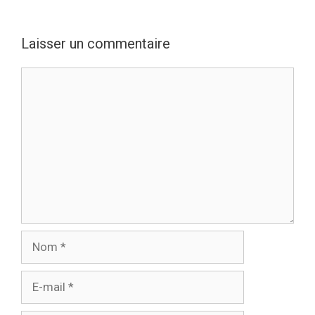
Laisser un commentaire
Commentaire
Nom
E-
mail