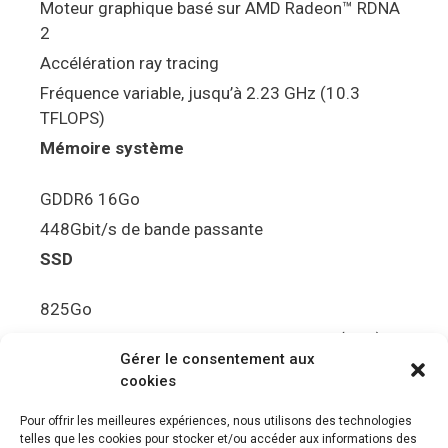
Moteur graphique basé sur AMD Radeon™ RDNA
2
Accélération ray tracing
Fréquence variable, jusqu’à 2.23 GHz (10.3
TFLOPS)
Mémoire système
GDDR6 16Go
448Gbit/s de bande passante
SSD
825Go
5.5Gbit/s de bande passante en lecture (Brut)
Gérer le consentement aux
Disque de jeu PS5
cookies
Ultra HD Blu-ray™, jusqu’à 100Go/disque
Pour offrir les meilleures expériences, nous utilisons des technologies
telles que les cookies pour stocker et/ou accéder aux informations des