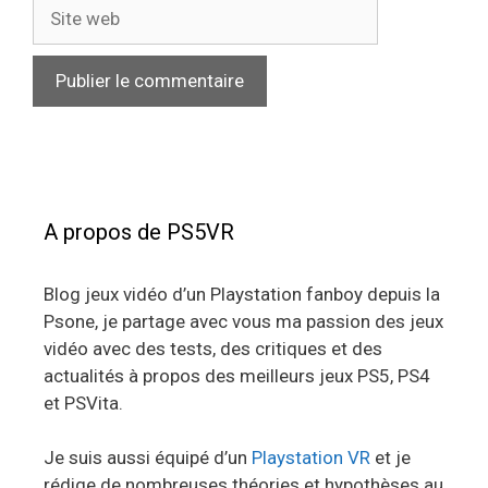
Site
web
A propos de PS5VR
Blog jeux vidéo d’un Playstation fanboy depuis la
Psone, je partage avec vous ma passion des jeux
vidéo avec des tests, des critiques et des
actualités à propos des meilleurs jeux PS5, PS4
et PSVita.
Je suis aussi équipé d’un
Playstation VR
et je
rédige de nombreuses théories et hypothèses au