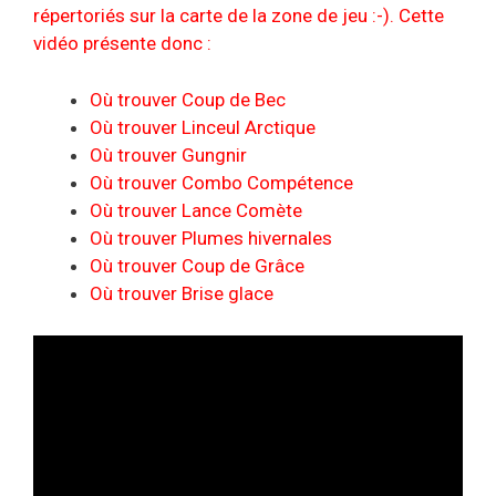
répertoriés sur la carte de la zone de jeu :-). Cette
vidéo présente donc :
Où trouver Coup de Bec
Où trouver Linceul Arctique
Où trouver Gungnir
Où trouver Combo Compétence
Où trouver Lance Comète
Où trouver Plumes hivernales
Où trouver Coup de Grâce
Où trouver Brise glace