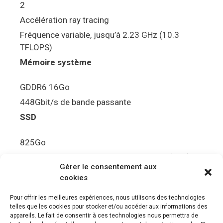
2
Accélération ray tracing
Fréquence variable, jusqu’à 2.23 GHz (10.3
TFLOPS)
Mémoire système
GDDR6 16Go
448Gbit/s de bande passante
SSD
825Go
5.5Gbit/s de bande passante en lecture (Brut)
Gérer le consentement aux
Disque de jeu PS5
cookies
Ultra HD Blu-ray™, jusqu’à 100Go/disque
Pour offrir les meilleures expériences, nous utilisons des technologies
telles que les cookies pour stocker et/ou accéder aux informations des
Sortie vidéo
appareils. Le fait de consentir à ces technologies nous permettra de