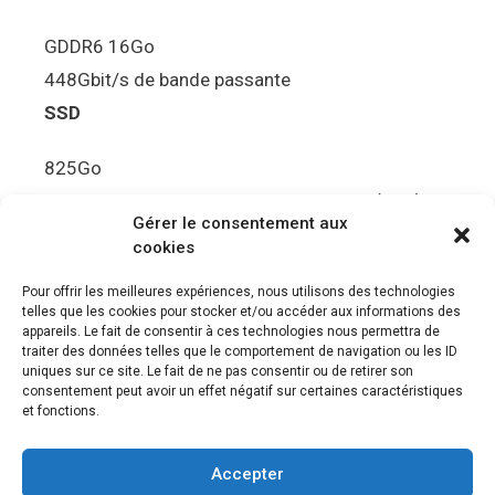
GDDR6 16Go
448Gbit/s de bande passante
SSD
825Go
5.5Gbit/s de bande passante en lecture (Brut)
Gérer le consentement aux
Disque de jeu PS5
cookies
Ultra HD Blu-ray™, jusqu’à 100Go/disque
Pour offrir les meilleures expériences, nous utilisons des technologies
telles que les cookies pour stocker et/ou accéder aux informations des
Sortie vidéo
appareils. Le fait de consentir à ces technologies nous permettra de
traiter des données telles que le comportement de navigation ou les ID
uniques sur ce site. Le fait de ne pas consentir ou de retirer son
Compatibilité avec les téléviseurs 4K 120Hz et
consentement peut avoir un effet négatif sur certaines caractéristiques
8K, VRR (spécification HDMI v. 2.1)
et fonctions.
Audio
Accepter