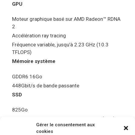
GPU
Moteur graphique basé sur AMD Radeon™ RDNA
2
Accélération ray tracing
Fréquence variable, jusqu’à 2.23 GHz (10.3
TFLOPS)
Mémoire système
GDDR6 16Go
448Gbit/s de bande passante
SSD
825Go
5.5Gbit/s de bande passante en lecture (Brut)
Gérer le consentement aux
Disque de jeu PS5
cookies