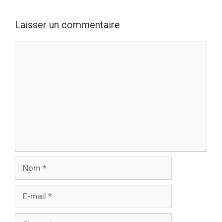
Laisser un commentaire
Commentaire
Nom
E-
mail
Site