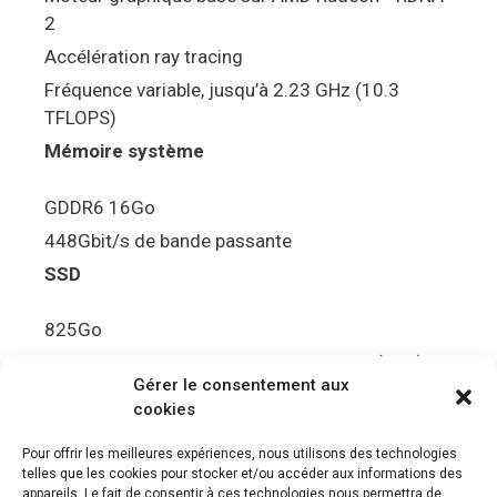
2
Accélération ray tracing
Fréquence variable, jusqu’à 2.23 GHz (10.3
TFLOPS)
Mémoire système
GDDR6 16Go
448Gbit/s de bande passante
SSD
825Go
5.5Gbit/s de bande passante en lecture (Brut)
Gérer le consentement aux
Disque de jeu PS5
cookies
Ultra HD Blu-ray™, jusqu’à 100Go/disque
Pour offrir les meilleures expériences, nous utilisons des technologies
telles que les cookies pour stocker et/ou accéder aux informations des
Sortie vidéo
appareils. Le fait de consentir à ces technologies nous permettra de