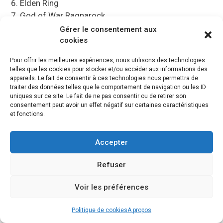
Elden Ring
God of War Ragnarock
Spider Man 2
Gérer le consentement aux
Demon Souls
cookies
Ratchet & Clank
Pour offrir les meilleures expériences, nous utilisons des technologies
telles que les cookies pour stocker et/ou accéder aux informations des
appareils. Le fait de consentir à ces technologies nous permettra de
Recherche
traiter des données telles que le comportement de navigation ou les ID
uniques sur ce site. Le fait de ne pas consentir ou de retirer son
consentement peut avoir un effet négatif sur certaines caractéristiques
Rechercher :
et fonctions.
Accepter
Les meilleurs jeux gratuits PS4
Refuser
La PS4 propose de nombreux jeux gratuits et
Voir les préférences
Free to Play sur le PSN. Découvrez ma sélection
et mon top des meilleurs
jeux gratuits de la PS4
.
Politique de cookies
A propos