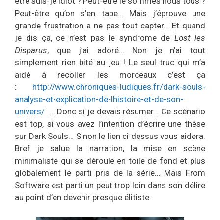
être suis-je idiot ? Peut-être le sommes nous tous ?
Peut-être qu’on s’en tape… Mais j’éprouve une
grande frustration a ne pas tout capter… Et quand
je dis ça, ce n’est pas le syndrome de
Lost les
Disparus
, que j’ai adoré… Non je n’ai tout
simplement rien bité au jeu ! Le seul truc qui m’a
aidé à recoller les morceaux c’est ça
:
http://www.chroniques-ludiques.fr/dark-souls-
analyse-et-explication-de-lhistoire-et-de-son-
univers/
… Donc si je devais résumer… Ce scénario
est top, si vous avez l’intention d’écrire une thèse
sur Dark Souls… Sinon le lien ci dessus vous aidera.
Bref je salue la narration, la mise en scène
minimaliste qui se déroule en toile de fond et plus
globalement le parti pris de la série… Mais From
Software est parti un peut trop loin dans son délire
au point d’en devenir presque élitiste.