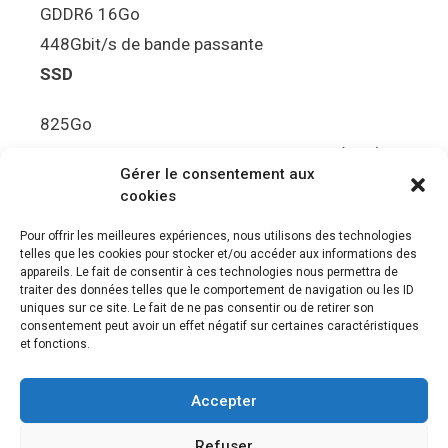
GDDR6 16Go
448Gbit/s de bande passante
SSD
825Go
5.5Gbit/s de bande passante en lecture (Brut)
Gérer le consentement aux
Disque de jeu PS5
cookies
Ultra HD Blu-ray™, jusqu’à 100Go/disque
Pour offrir les meilleures expériences, nous utilisons des technologies
telles que les cookies pour stocker et/ou accéder aux informations des
Sortie vidéo
appareils. Le fait de consentir à ces technologies nous permettra de
traiter des données telles que le comportement de navigation ou les ID
uniques sur ce site. Le fait de ne pas consentir ou de retirer son
Compatibilité avec les téléviseurs 4K 120Hz et
consentement peut avoir un effet négatif sur certaines caractéristiques
8K, VRR (spécification HDMI v. 2.1)
et fonctions.
Audio
Accepter
“Tempest” 3D AudioTec
Refuser