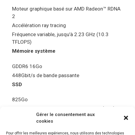
Moteur graphique basé sur AMD Radeon™ RDNA
2
Accélération ray tracing
Fréquence variable, jusqu’à 2.23 GHz (10.3
TFLOPS)
Mémoire système
GDDR6 16Go
448Gbit/s de bande passante
SSD
825Go
5.5Gbit/s de bande passante en lecture (Brut)
Gérer le consentement aux
Disque de jeu PS5
cookies
Ultra HD Blu-ray™, jusqu’à 100Go/disque
Pour offrir les meilleures expériences, nous utilisons des technologies