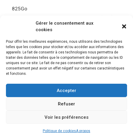
825Go
5.5Gbit/s de bande passante en lecture (Brut)
Gérer le consentement aux
Disque de jeu PS5
cookies
Ultra HD Blu-ray™, jusqu’à 100Go/disque
Pour offrir les meilleures expériences, nous utilisons des technologies
telles que les cookies pour stocker et/ou accéder aux informations des
Sortie vidéo
appareils. Le fait de consentir à ces technologies nous permettra de
traiter des données telles que le comportement de navigation ou les ID
uniques sur ce site. Le fait de ne pas consentir ou de retirer son
Compatibilité avec les téléviseurs 4K 120Hz et
consentement peut avoir un effet négatif sur certaines caractéristiques
8K, VRR (spécification HDMI v. 2.1)
et fonctions.
Audio
Accepter
“Tempest” 3D AudioTec
Refuser
Voir les préférences
© 2026 Le meilleur des jeux PS4, Playstation 5 et PSVR
•
Construit avec
GeneratePress
Politique de cookies
A propos