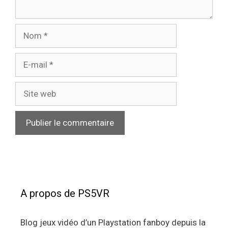
Nom
E-
mail
Site
web
A propos de PS5VR
Blog jeux vidéo d’un Playstation fanboy depuis la