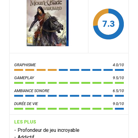
7.3
GRAPHISME
4.0/10
GAMEPLAY
9.5/10
AMBIANCE SONORE
6.5/10
DURÉE DE VIE
9.0/10
LES PLUS
Profondeur de jeu incroyable
Addictif