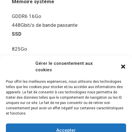
Mémoire système
GDDR6 16Go
448Gbit/s de bande passante
SSD
825Go
5.5Gbit/s de bande passante en lecture (Brut)
Gérer le consentement aux
Disque de jeu PS5
cookies
Ultra HD Blu-ray™, jusqu’à 100Go/disque
Pour offrir les meilleures expériences, nous utilisons des technologies
telles que les cookies pour stocker et/ou accéder aux informations des
Sortie vidéo
appareils. Le fait de consentir à ces technologies nous permettra de
traiter des données telles que le comportement de navigation ou les ID
uniques sur ce site. Le fait de ne pas consentir ou de retirer son
Compatibilité avec les téléviseurs 4K 120Hz et
consentement peut avoir un effet négatif sur certaines caractéristiques
8K, VRR (spécification HDMI v. 2.1)
et fonctions.
Audio
Accepter