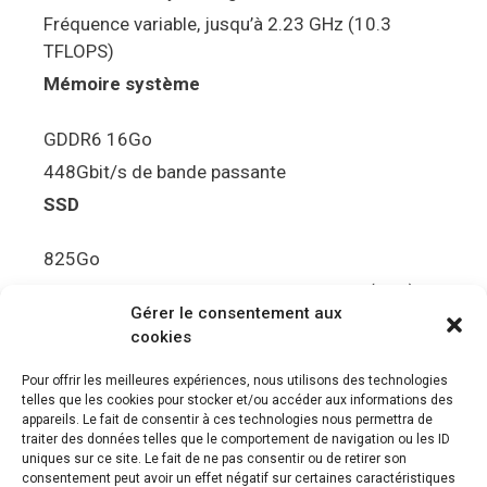
Fréquence variable, jusqu’à 2.23 GHz (10.3
TFLOPS)
Mémoire système
GDDR6 16Go
448Gbit/s de bande passante
SSD
825Go
5.5Gbit/s de bande passante en lecture (Brut)
Gérer le consentement aux
Disque de jeu PS5
cookies
Ultra HD Blu-ray™, jusqu’à 100Go/disque
Pour offrir les meilleures expériences, nous utilisons des technologies
telles que les cookies pour stocker et/ou accéder aux informations des
Sortie vidéo
appareils. Le fait de consentir à ces technologies nous permettra de
traiter des données telles que le comportement de navigation ou les ID
uniques sur ce site. Le fait de ne pas consentir ou de retirer son
Compatibilité avec les téléviseurs 4K 120Hz et
consentement peut avoir un effet négatif sur certaines caractéristiques