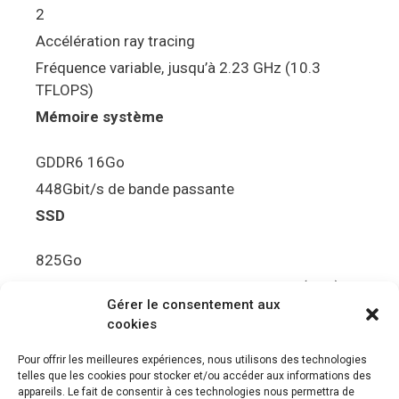
2
Accélération ray tracing
Fréquence variable, jusqu’à 2.23 GHz (10.3
TFLOPS)
Mémoire système
GDDR6 16Go
448Gbit/s de bande passante
SSD
825Go
5.5Gbit/s de bande passante en lecture (Brut)
Gérer le consentement aux
Disque de jeu PS5
cookies
Ultra HD Blu-ray™, jusqu’à 100Go/disque
Pour offrir les meilleures expériences, nous utilisons des technologies
telles que les cookies pour stocker et/ou accéder aux informations des
Sortie vidéo
appareils. Le fait de consentir à ces technologies nous permettra de