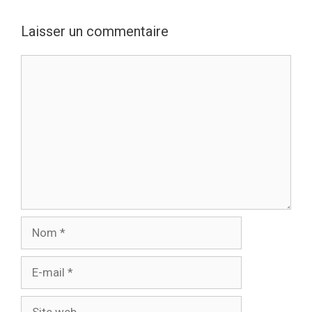
Laisser un commentaire
Commentaire
Nom
E-
mail
Site