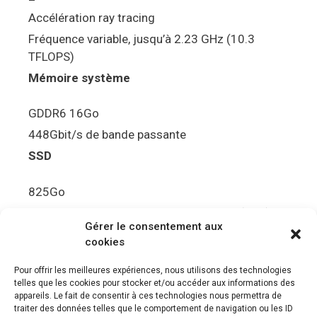
Accélération ray tracing
Fréquence variable, jusqu’à 2.23 GHz (10.3
TFLOPS)
Mémoire système
GDDR6 16Go
448Gbit/s de bande passante
SSD
825Go
5.5Gbit/s de bande passante en lecture (Brut)
Gérer le consentement aux
Disque de jeu PS5
cookies
Ultra HD Blu-ray™, jusqu’à 100Go/disque
Pour offrir les meilleures expériences, nous utilisons des technologies
telles que les cookies pour stocker et/ou accéder aux informations des
Sortie vidéo
appareils. Le fait de consentir à ces technologies nous permettra de
traiter des données telles que le comportement de navigation ou les ID