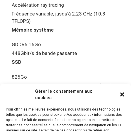
Accélération ray tracing
Fréquence variable, jusqu’à 2.23 GHz (10.3
TFLOPS)
Mémoire système
GDDR6 16Go
448Gbit/s de bande passante
SSD
825Go
5.5Gbit/s de bande passante en lecture (Brut)
Gérer le consentement aux
Disque de jeu PS5
cookies
Ultra HD Blu-ray™, jusqu’à 100Go/disque
Pour offrir les meilleures expériences, nous utilisons des technologies
telles que les cookies pour stocker et/ou accéder aux informations des
Sortie vidéo
appareils. Le fait de consentir à ces technologies nous permettra de
traiter des données telles que le comportement de navigation ou les ID
uniques sur ce site. Le fait de ne pas consentir ou de retirer son