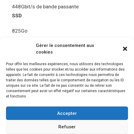
448Gbit/s de bande passante
SSD
825Go
5.5Gbit/s de bande passante en lecture (Brut)
Gérer le consentement aux
Disque de jeu PS5
cookies
Ultra HD Blu-ray™, jusqu’à 100Go/disque
Pour offrir les meilleures expériences, nous utilisons des technologies
telles que les cookies pour stocker et/ou accéder aux informations des
Sortie vidéo
appareils. Le fait de consentir à ces technologies nous permettra de
traiter des données telles que le comportement de navigation ou les ID
uniques sur ce site. Le fait de ne pas consentir ou de retirer son
Compatibilité avec les téléviseurs 4K 120Hz et
consentement peut avoir un effet négatif sur certaines caractéristiques
8K, VRR (spécification HDMI v. 2.1)
et fonctions.
Audio
Accepter
“Tempest” 3D AudioTec
Refuser