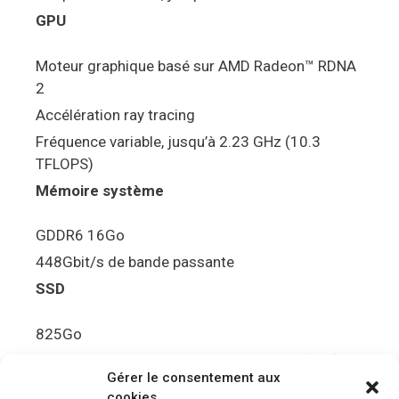
GPU
Moteur graphique basé sur AMD Radeon™ RDNA
2
Accélération ray tracing
Fréquence variable, jusqu’à 2.23 GHz (10.3
TFLOPS)
Mémoire système
GDDR6 16Go
448Gbit/s de bande passante
SSD
825Go
5.5Gbit/s de bande passante en lecture (Brut)
Gérer le consentement aux
Disque de jeu PS5
cookies