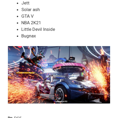
Jett
Solar ash
GTA V
NBA 2K21
Little Devil Inside
Bugnax
Catégories