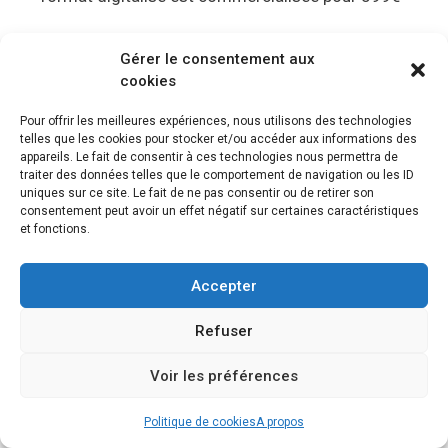
La manette PS5, la DualSense
Gérer le consentement aux
cookies
Sony n’a pas opté pour une Dual Shock 5 et à
Pour offrir les meilleures expériences, nous utilisons des technologies
innové avec une nouvelle manette : la DualSense.
telles que les cookies pour stocker et/ou accéder aux informations des
appareils. Le fait de consentir à ces technologies nous permettra de
Cette manette PS5 inclue :
traiter des données telles que le comportement de navigation ou les ID
uniques sur ce site. Le fait de ne pas consentir ou de retirer son
consentement peut avoir un effet négatif sur certaines caractéristiques
Un micro
et fonctions.
Un pavé tactile
Accepter
Un chargement rapide via USB C
Un retour haptique
Refuser
Retour de force des gâchettes
Voir les préférences
Quels sont les meilleurs jeux PS5 ?
Politique de cookies
A propos