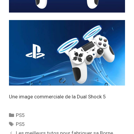
Une image commerciale de la Dual Shock 5
Catégories
PS5
Étiquettes
PS5
Les meilleurs tutos pour fabriquer sa Borne