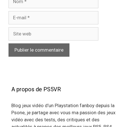
E-
mail
Site
web
A propos de PS5VR
Blog jeux vidéo d’un Playstation fanboy depuis la
Psone, je partage avec vous ma passion des jeux
vidéo avec des tests, des critiques et des
actualités à propos des meilleurs jeux PS5, PS4