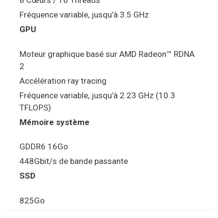
8 Cœurs / 16 Threads
Fréquence variable, jusqu’à 3.5 GHz
GPU
Moteur graphique basé sur AMD Radeon™ RDNA
2
Accélération ray tracing
Fréquence variable, jusqu’à 2.23 GHz (10.3
TFLOPS)
Mémoire système
GDDR6 16Go
448Gbit/s de bande passante
SSD
825Go
5.5Gbit/s de bande passante en lecture (Brut)