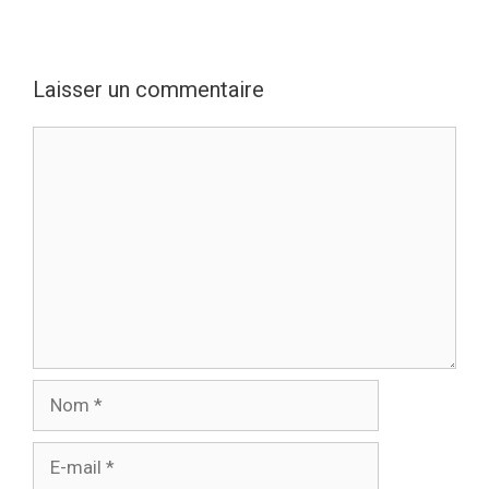
Laisser un commentaire
Commentaire
Nom
E-
mail