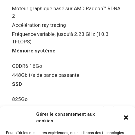
Moteur graphique basé sur AMD Radeon™ RDNA
2
Accélération ray tracing
Fréquence variable, jusqu’à 2.23 GHz (10.3
TFLOPS)
Mémoire système
GDDR6 16Go
448Gbit/s de bande passante
SSD
825Go
5.5Gbit/s de bande passante en lecture (Brut)
Gérer le consentement aux
Disque de jeu PS5
cookies
Ultra HD Blu-ray™, jusqu’à 100Go/disque
Pour offrir les meilleures expériences, nous utilisons des technologies