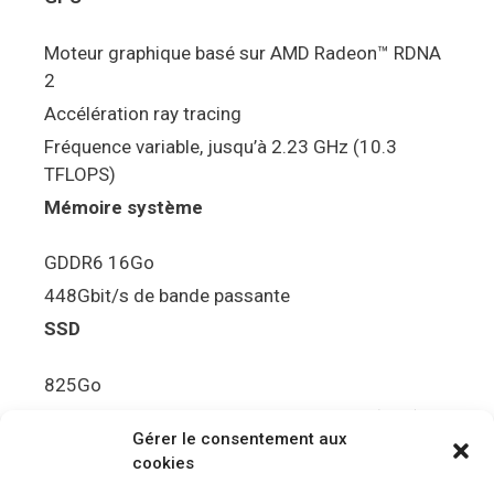
Moteur graphique basé sur AMD Radeon™ RDNA
2
Accélération ray tracing
Fréquence variable, jusqu’à 2.23 GHz (10.3
TFLOPS)
Mémoire système
GDDR6 16Go
448Gbit/s de bande passante
SSD
825Go
5.5Gbit/s de bande passante en lecture (Brut)
Gérer le consentement aux
Disque de jeu PS5
cookies