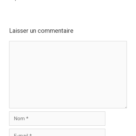
Laisser un commentaire
Commentaire
Nom
E-